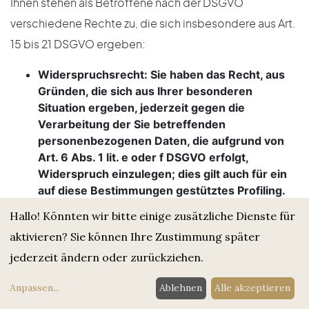
Ihnen stehen als Betroffene nach der DSGVO
verschiedene Rechte zu, die sich insbesondere aus Art.
15 bis 21 DSGVO ergeben:
Widerspruchsrecht: Sie haben das Recht, aus
Gründen, die sich aus Ihrer besonderen
Situation ergeben, jederzeit gegen die
Verarbeitung der Sie betreffenden
personenbezogenen Daten, die aufgrund von
Art. 6 Abs. 1 lit. e oder f DSGVO erfolgt,
Widerspruch einzulegen; dies gilt auch für ein
auf diese Bestimmungen gestütztes Profiling.
Werden die Sie betreffenden
Hallo! Könnten wir bitte einige zusätzliche Dienste für
personenbezogenen Daten verarbeitet, um
aktivieren? Sie können Ihre Zustimmung später
Direktwerbung zu betreiben, haben Sie das
Recht, jederzeit Widerspruch gegen die
jederzeit ändern oder zurückziehen.
Verarbeitung der Sie betreffenden
Anpassen
...
Ablehnen
Alle akzeptieren
personenbezogenen Daten zum Zwecke
derartiger Werbung einzulegen; dies gilt auch